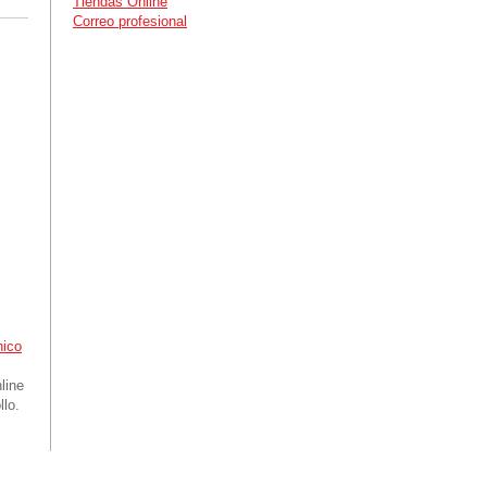
Tiendas Online
Correo profesional
nico
line
llo.