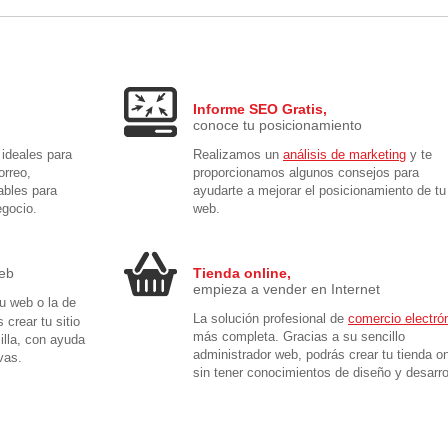
Informe SEO Gratis,
conoce tu posicionamiento
ideales para
Realizamos un
análisis de marketing
y te
orreo,
proporcionamos algunos consejos para
ables para
ayudarte a mejorar el posicionamiento de tu
egocio.
web.
web
Tienda online,
empieza a vender en Internet
tu web o la de
La solución profesional de
comercio electró
 crear tu sitio
más completa. Gracias a su sencillo
lla, con ayuda
administrador web, podrás crear tu tienda on
vas.
sin tener conocimientos de diseño y desarro