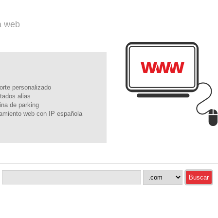
a web
orte personalizado
itados alias
ina de parking
jamiento web con IP española
.